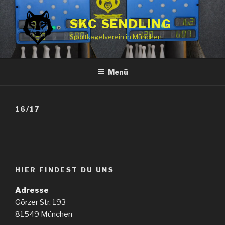
Zum
Inhalt
SKC SENDLING
springen
Sportkegelverein in München
Menü
16/17
HIER FINDEST DU UNS
Adresse
Görzer Str. 193
81549 München