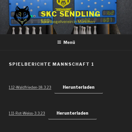
Zum
Inhalt
SKC SENDLING
springen
Sportkegelverein in München
Menü
SPIELBERICHTE MANNSCHAFT 1
Herunterladen
1.12-Waldfrieden-18.3.23
Herunterladen
1.11-Rot-Weiss-3.3.23