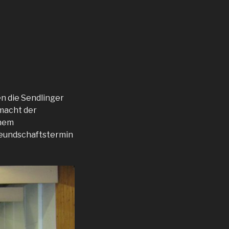
n die Sendlinger
macht der
inem
reundschaftstermin