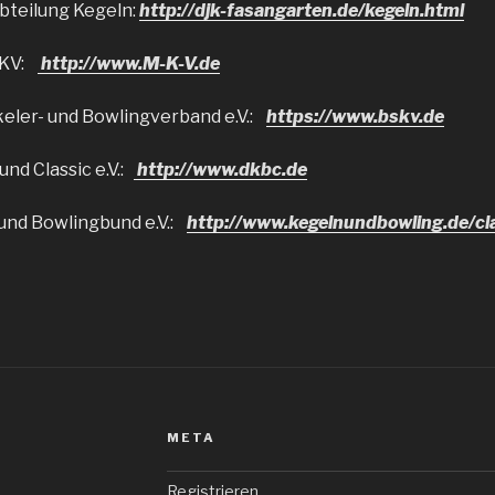
bteilung Kegeln:
http://djk-fasangarten.de/kegeln.html
MKV:
http://www.M-K-V.de
eler- und Bowlingverband e.V.:
https://www.bskv.de
nd Classic e.V.:
http://www.dkbc.de
und Bowlingbund e.V.:
http://www.kegelnundbowling.de/cla
META
Registrieren