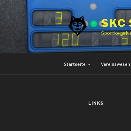
Zum
Inhalt
springen
SKC
Sportkegelv
Startseite
Vereinswesen
LINKS