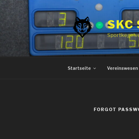
Zum
Inhalt
springen
SKC
Sportkegelv
Startseite
Vereinswesen
FORGOT PASSW