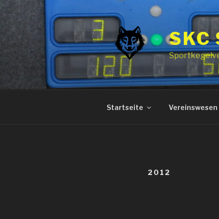
Zum
Inhalt
springen
SKC
Sportkegelv
Startseite
Vereinswesen
2012