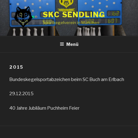
Zum
Inhalt
SKC SENDLING
springen
Sportkegelverein in München
Menü
2015
Bundeskegelsportabzeichen beim SC Buch am Erlbach
29.12.2015
40 Jahre Jubiläum Puchheim Feier