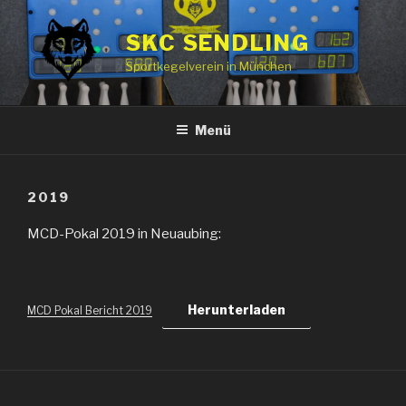
Zum
Inhalt
SKC SENDLING
springen
Sportkegelverein in München
Menü
2019
MCD-Pokal 2019 in Neuaubing:
Herunterladen
MCD Pokal Bericht 2019