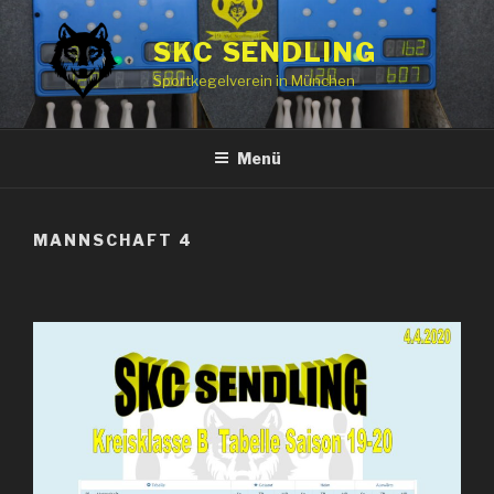
Zum
Inhalt
SKC SENDLING
springen
Sportkegelverein in München
Menü
MANNSCHAFT 4