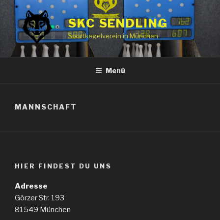
Zum
Inhalt
SKC SENDLING
springen
Sportkegelverein in München
Menü
MANNSCHAFT
HIER FINDEST DU UNS
Adresse
Görzer Str. 193
81549 München