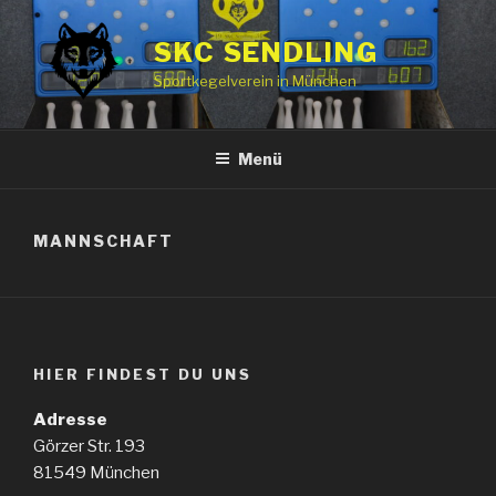
Zum
Inhalt
SKC SENDLING
springen
Sportkegelverein in München
Menü
MANNSCHAFT
HIER FINDEST DU UNS
Adresse
Görzer Str. 193
81549 München