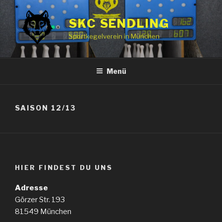
Zum
Inhalt
SKC SENDLING
springen
Sportkegelverein in München
Menü
SAISON 12/13
HIER FINDEST DU UNS
Adresse
Görzer Str. 193
81549 München