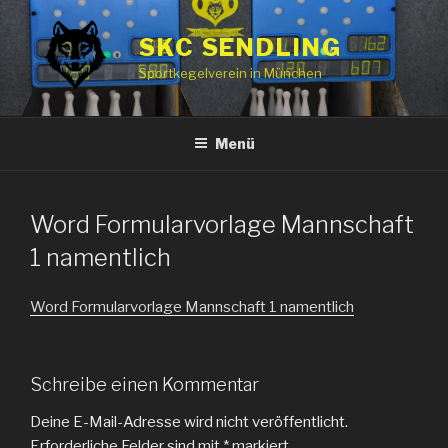
Zum
Inhalt
SKC SENDLING
springen
Sportkegelverein in München
Menü
Word Formularvorlage Mannschaft
1 namentlich
Word Formularvorlage Mannschaft 1 namentlich
Schreibe einen Kommentar
Deine E-Mail-Adresse wird nicht veröffentlicht.
Erforderliche Felder sind mit
*
markiert