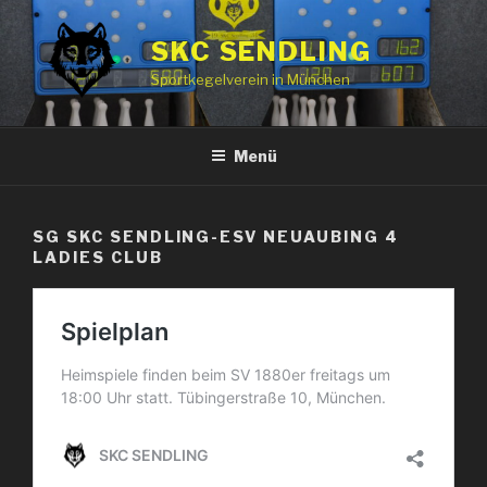
Zum
Inhalt
SKC SENDLING
springen
Sportkegelverein in München
Menü
SG SKC SENDLING-ESV NEUAUBING 4
LADIES CLUB