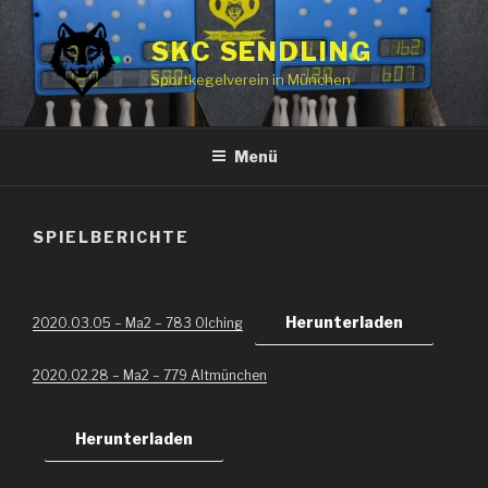
Zum
Inhalt
SKC SENDLING
springen
Sportkegelverein in München
Menü
SPIELBERICHTE
Herunterladen
2020.03.05 – Ma2 – 783 Olching
2020.02.28 – Ma2 – 779 Altmünchen
Herunterladen