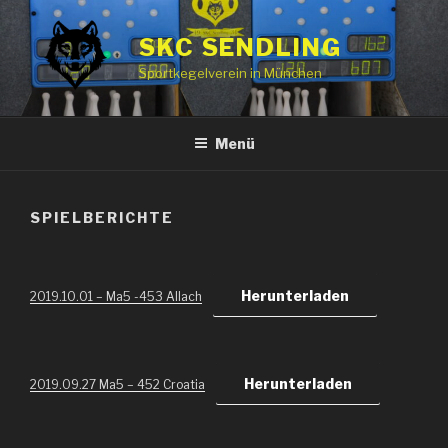
Zum
Inhalt
SKC SENDLING
springen
Sportkegelverein in München
Menü
SPIELBERICHTE
Herunterladen
2019.10.01 – Ma5 -453 Allach
Herunterladen
2019.09.27 Ma5 – 452 Croatia