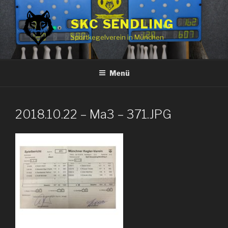
Zum
Inhalt
SKC SENDLING
springen
Sportkegelverein in München
Menü
2018.10.22 – Ma3 – 371.JPG