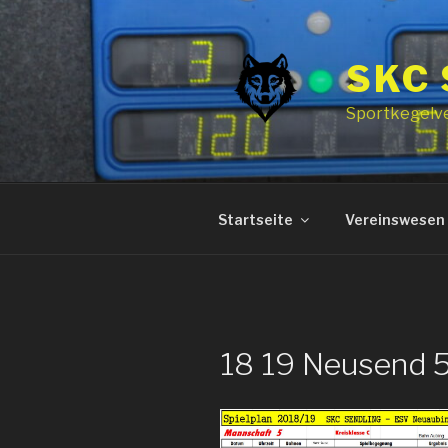
Zum
Inhalt
springen
SKC
Sportkegelv
Startseite
Vereinswesen
18 19 Neusend 5