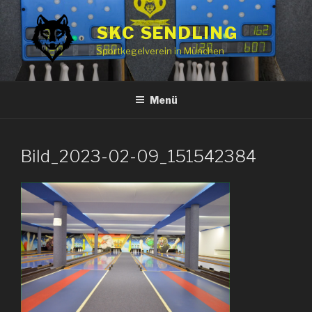
Zum
Inhalt
SKC SENDLING
springen
Sportkegelverein in München
Menü
Bild_2023-02-09_151542384