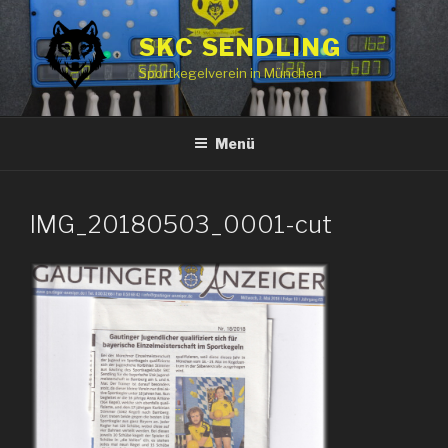
Zum
Inhalt
SKC SENDLING
springen
Sportkegelverein in München
Menü
IMG_20180503_0001-cut