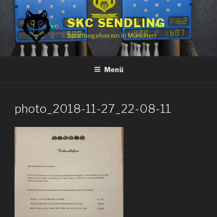
Zum
Inhalt
SKC SENDLING
springen
Sportkegelverein in München
Menü
photo_2018-11-27_22-08-11