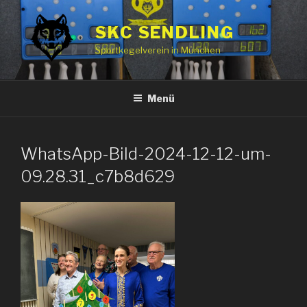
Zum
Inhalt
SKC SENDLING
springen
Sportkegelverein in München
Menü
WhatsApp-Bild-2024-12-12-um-
09.28.31_c7b8d629