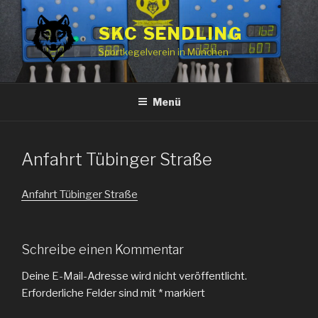
Zum
Inhalt
SKC SENDLING
springen
Sportkegelverein in München
Menü
Anfahrt Tübinger Straße
Anfahrt Tübinger Straße
Schreibe einen Kommentar
Deine E-Mail-Adresse wird nicht veröffentlicht.
Erforderliche Felder sind mit
*
markiert