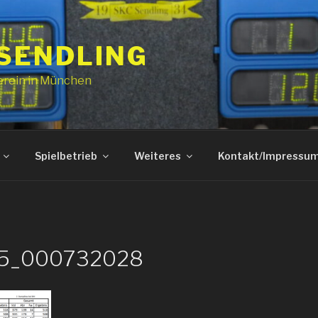
 SENDLING
erein in München
Spielbetrieb
Weiteres
Kontakt/Impressu
05_000732028