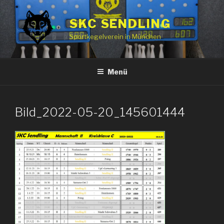
Zum
Inhalt
SKC SENDLING
springen
Sportkegelverein in München
Menü
Bild_2022-05-20_145601444