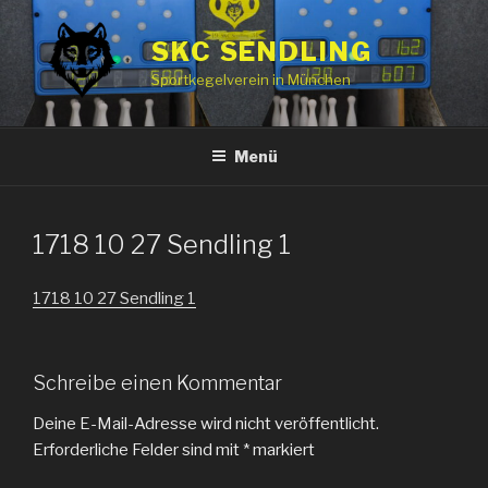
Zum
Inhalt
SKC SENDLING
springen
Sportkegelverein in München
Menü
1718 10 27 Sendling 1
1718 10 27 Sendling 1
Schreibe einen Kommentar
Deine E-Mail-Adresse wird nicht veröffentlicht.
Erforderliche Felder sind mit
*
markiert