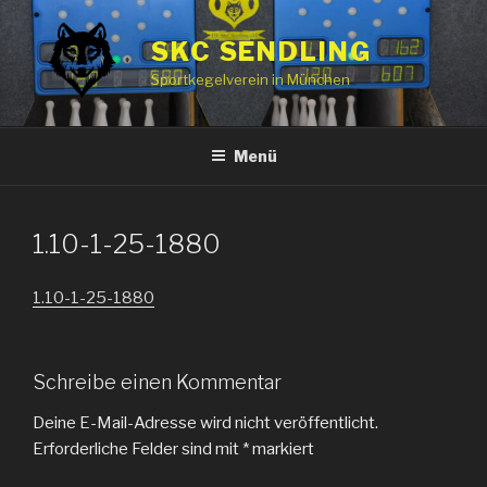
Zum
Inhalt
SKC SENDLING
springen
Sportkegelverein in München
Menü
1.10-1-25-1880
1.10-1-25-1880
Schreibe einen Kommentar
Deine E-Mail-Adresse wird nicht veröffentlicht.
Erforderliche Felder sind mit
*
markiert