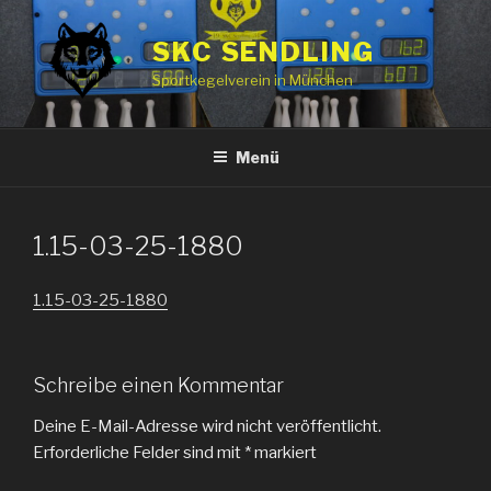
Zum
Inhalt
SKC SENDLING
springen
Sportkegelverein in München
Menü
1.15-03-25-1880
1.15-03-25-1880
Schreibe einen Kommentar
Deine E-Mail-Adresse wird nicht veröffentlicht.
Erforderliche Felder sind mit
*
markiert