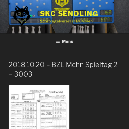
Zum
Inhalt
SKC SENDLING
springen
Sportkegelverein in München
Menü
2018.10.20 – BZL Mchn Spieltag 2
– 3003