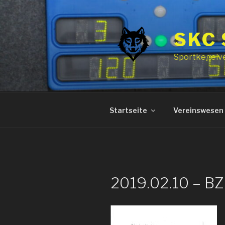
Zum
Inhalt
springen
SKC
Sportkegelv
Startseite
Vereinswesen
2019.02.10 – B