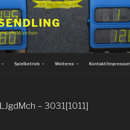
 SENDLING
erein in München
Spielbetrieb
Weiteres
Kontakt/Impressu
ZLJgdMch – 3031[1011]