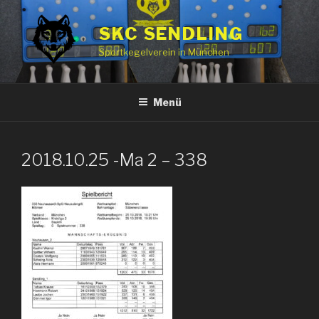
Zum
Inhalt
SKC SENDLING
springen
Sportkegelverein in München
Menü
2018.10.25 -Ma 2 – 338