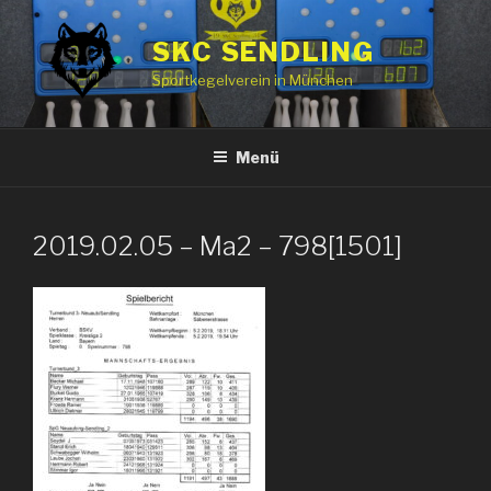
Zum
Inhalt
SKC SENDLING
springen
Sportkegelverein in München
Menü
2019.02.05 – Ma2 – 798[1501]