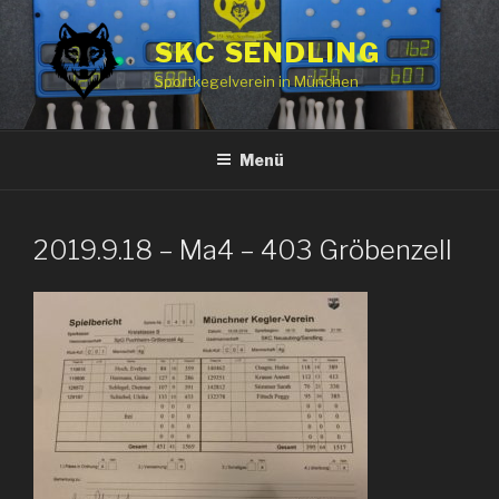
Zum
Inhalt
SKC SENDLING
springen
Sportkegelverein in München
Menü
2019.9.18 – Ma4 – 403 Gröbenzell