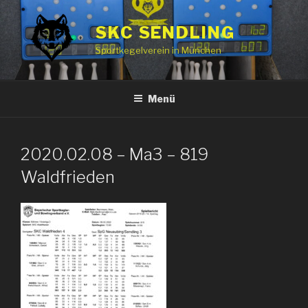
Zum
Inhalt
SKC SENDLING
springen
Sportkegelverein in München
Menü
2020.02.08 – Ma3 – 819
Waldfrieden