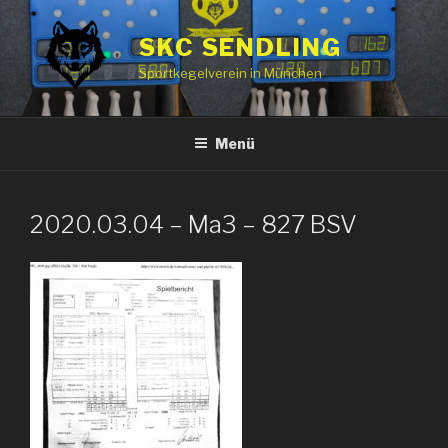
Zum
Inhalt
SKC SENDLING
springen
Sportkegelverein in München
Menü
2020.03.04 – Ma3 – 827 BSV