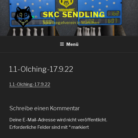
Zum
Inhalt
SKC SENDLING
springen
Sportkegelverein in München
Menü
1.1-Olching-17.9.22
1.1-Olching-17.9.22
Schreibe einen Kommentar
Deine E-Mail-Adresse wird nicht veröffentlicht.
Erforderliche Felder sind mit
*
markiert