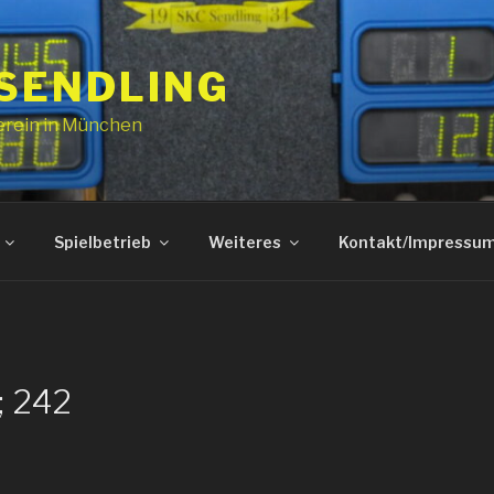
 SENDLING
erein in München
Spielbetrieb
Weiteres
Kontakt/Impressu
; 242