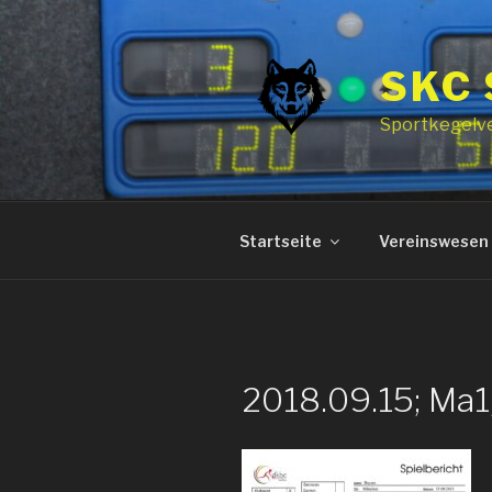
Zum
Inhalt
springen
SKC
Sportkegelv
Startseite
Vereinswesen
2018.09.15; Ma1