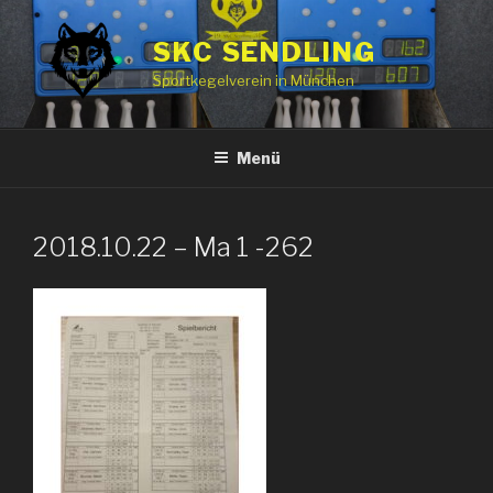
Zum
Inhalt
SKC SENDLING
springen
Sportkegelverein in München
Menü
2018.10.22 – Ma 1 -262