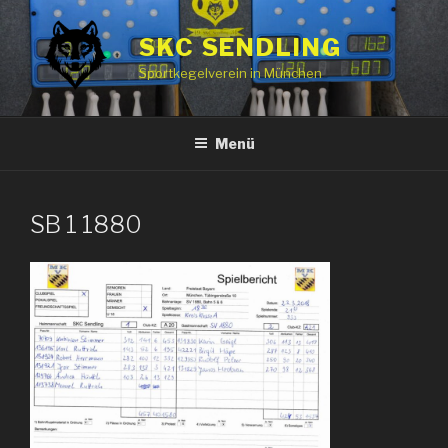
Zum
Inhalt
SKC SENDLING
springen
Sportkegelverein in München
Menü
SB 1 1880