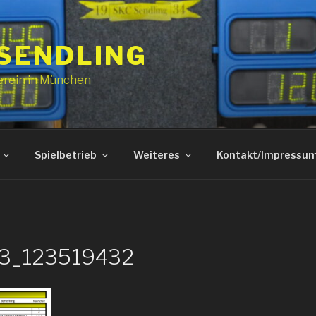
 SENDLING
erein in München
Spielbetrieb
Weiteres
Kontakt/Impressu
03_123519432