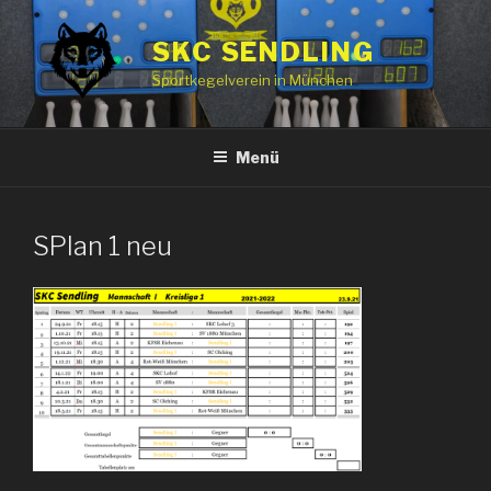
Zum
Inhalt
SKC SENDLING
springen
Sportkegelverein in München
Menü
SPlan 1 neu