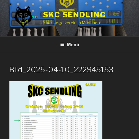
Zum
Inhalt
SKC SENDLING
springen
Sportkegelverein in München
Menü
Bild_2025-04-10_222945153