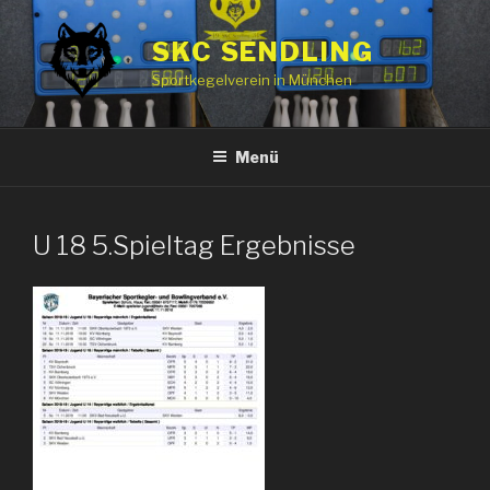
Zum
Inhalt
SKC SENDLING
springen
Sportkegelverein in München
Menü
U 18 5.Spieltag Ergebnisse