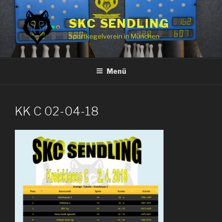
Zum
Inhalt
SKC SENDLING
springen
Sportkegelverein in München
Menü
KK C 02-04-18